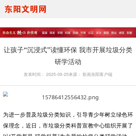
要闻报道
思想理论
文明创建
文明实践
文明培育
马生宣讲
让孩子“沉浸式”读懂环保 我市开展垃圾分类
我们的节日
未成年人
研学活动
发表时间：
2025-09-25
来源：
歌画东阳客户端
为进一步普及垃圾分类知识，引导青少年树立绿色环
保理念，近日，市垃圾分类科普宣教中心组织开展了
以“开学新风 研学科普”为主题的垃圾分类研学活动。