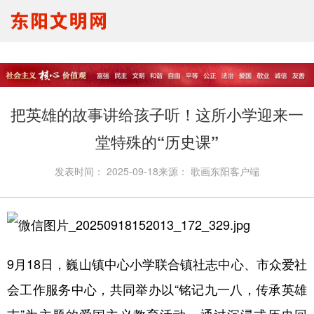
要闻报道
思想理论
文明创建
文明实践
文明培育
马生宣讲
把英雄的故事讲给孩子听！这所小学迎来一
我们的节日
未成年人
堂特殊的“历史课”
发表时间：
2025-09-18
来源：
歌画东阳客户端
9月18日，巍山镇中心小学联合镇社志中心、市众爱社
会工作服务中心，共同举办以“铭记九一八，传承英雄
志”为主题的爱国主义教育活动。通过沉浸式历史回