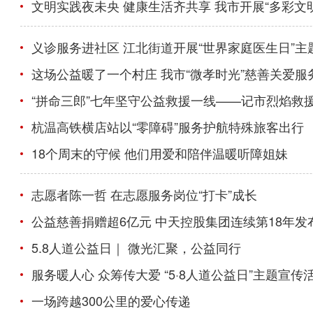
文明实践夜未央 健康生活齐共享 我市开展“多彩文明
义诊服务进社区 江北街道开展“世界家庭医生日”主
这场公益暖了一个村庄 我市“微孝时光”慈善关爱
“拼命三郎”七年坚守公益救援一线——记市烈焰救
杭温高铁横店站以“零障碍”服务护航特殊旅客出行
18个周末的守候 他们用爱和陪伴温暖听障姐妹
志愿者陈一哲 在志愿服务岗位“打卡”成长
公益慈善捐赠超6亿元 中天控股集团连续第18年发
5.8人道公益日｜ 微光汇聚，公益同行
服务暖人心 众筹传大爱 “5·8人道公益日”主题宣传
一场跨越300公里的爱心传递