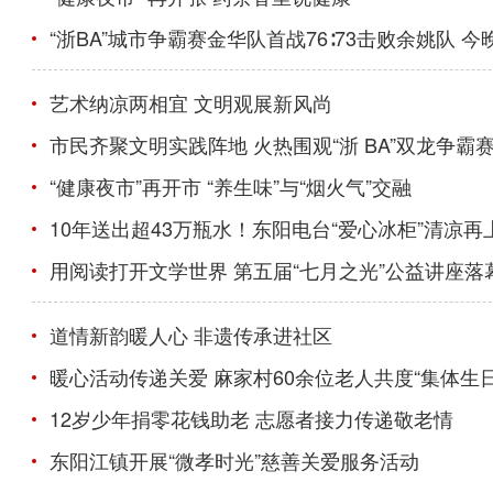
“浙BA”城市争霸赛金华队首战76∶73击败余姚队 
艺术纳凉两相宜 文明观展新风尚
市民齐聚文明实践阵地 火热围观“浙 BA”双龙争霸
“健康夜市”再开市 “养生味”与“烟火气”交融
10年送出超43万瓶水！东阳电台“爱心冰柜”清凉再
用阅读打开文学世界 第五届“七月之光”公益讲座落
道情新韵暖人心 非遗传承进社区
暖心活动传递关爱 麻家村60余位老人共度“集体生日
12岁少年捐零花钱助老 志愿者接力传递敬老情
东阳江镇开展“微孝时光”慈善关爱服务活动