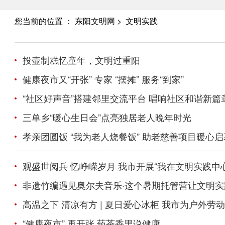
您当前的位置 ：
东阳文明网
> 文明实践
要闻报道
思想
投壶制糕忆童年，文明过重阳
文明实践
文明
健康夜市又“开张” 专家 “摆摊” 服务“到家”
我们的节日
未成
“社区好声音”搭建邻里交流平台 唱响社区和谐新篇
三单乡“暖心生日会”点亮独居老人晚年时光
孝亲团圆饭 “我为老人烧餐饭” 助老慈善项目暖心启
观盛世阅兵 忆峥嵘岁月 我市开展“我在文明实践中
非遗竹编遇见奥尔夫音乐·这个暑期托管营让文明实践
高温之下 清凉有方 | 夏日爱心冰柜 我市为户外劳
“健康夜市” 再开张 药茶香里说健康