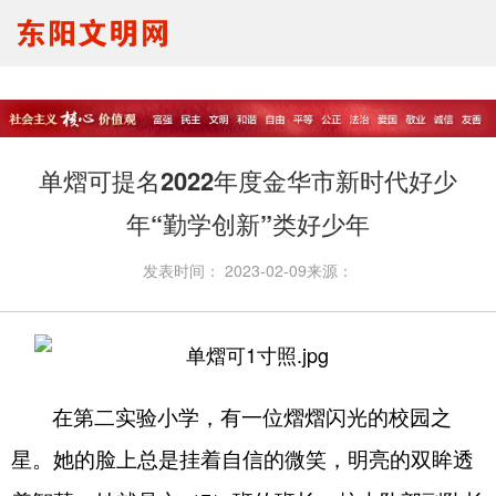
要闻报道
思想理论
文明创建
文明实践
文明培育
马生宣讲
单熠可提名2022年度金华市新时代好少
我们的节日
未成年人
年“勤学创新”类好少年
发表时间：
2023-02-09
来源：
在第二实验小学，有一位熠熠闪光的校园之
星。她的脸上总是挂着自信的微笑，明亮的双眸透