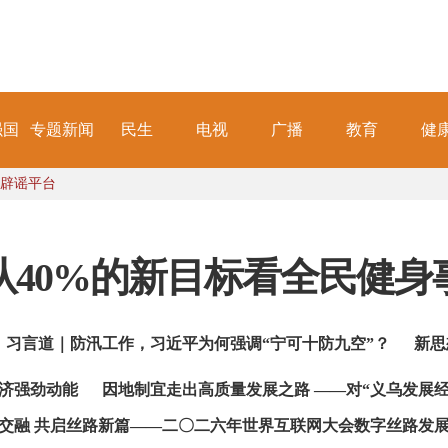
强国
专题新闻
民生
电视
广播
教育
健
辟谣平台
从40%的新目标看全民健身
习言道｜防汛工作，习近平为何强调“宁可十防九空”？
新思
经济强劲动能
因地制宜走出高质量发展之路 ——对“义乌发展经
交融 共启丝路新篇——二〇二六年世界互联网大会数字丝路发