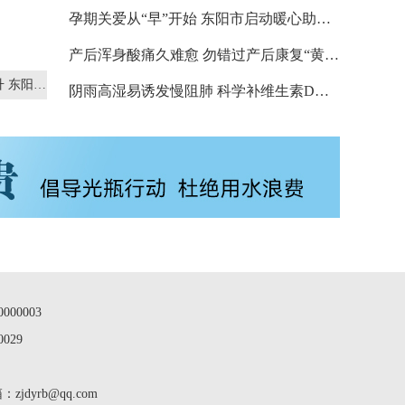
孕期关爱从“早”开始 东阳市启动暖心助孕生育力保护专项行动
产后浑身酸痛久难愈 勿错过产后康复“黄金期”
冬病夏治，“三伏贴”热度节节攀升 东阳市持续完善中医药服务布局
阴雨高湿易诱发慢阻肺 科学补维生素D可降低发病风险
00003
029
dyrb@qq.com