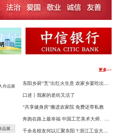
更多>>
东阳乡厨“烹”出红火生意 农家乡宴吃出星级酒店感觉
口述丨我家的老街又活了
“共享健身房”搬进农家院 免费还带私教
奔跑在路上最幸福 中国工艺美术大师、亚太地区手工艺大师卢光华的人生
东阳首次引进西泠印社社员个人作品展 朴强见真趣 刀笔抒性灵
千余名校友何以汇聚东阳？浙江工业大学研究生探寻人才引育密码