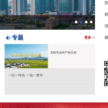
一步
1
2
3
4
专题
更多>>
东阳市农村产权交易
一街一特色 一域一繁华