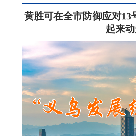
王浩在检查督导调度各部门各系统防汛防台工作时强
黄胜可在全市防御应对13
王浩在杭州调研企业创新发展时强调 创新引领 激
刘捷主持召开台风“白海豚”防御工作会商会议强调
起来动
“海豚吃鲸鱼”？双台风“同框”会发生的“藤原效应
防台小贴士丨台风“白海豚”逼近 储备物资、排查