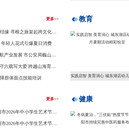
教育
更多>>
28对少年牵手结缘 寻根之旅架起跨文化青春桥
 年轻人花式引爆夏日消费
“车间警长”护航产业发展 市公安局巍山派出所送服务到企业
“叶子帮帮”坚守六载写大爱 跨越山海育新苗
障群体面点技能培训
健康
更多>>
偶·有才丨东阳市2026年中小学生艺术节：舞蹈《丰碑》
偶·有才丨东阳市2026年中小学生艺术节：舞蹈《翩若惊鸿》