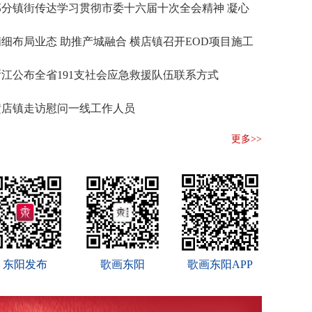
卢宅开市
部分镇街传达学习贯彻市委十六届十次全会精神 凝心
聚力抓落实 奋楫争先启新程
精细布局业态 助推产城融合 横店镇召开EOD项目施工
一履总关情
设计对接会
浙江公布全省191支社会应急救援队伍联系方式
横店镇走访慰问一线工作人员
更多>>
东阳发布
歌画东阳
歌画东阳APP