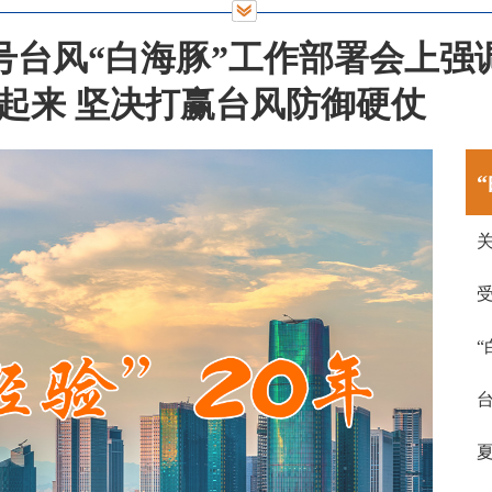
调 高度警觉 主动作为 落实落细防御台风“白海豚”各项工作
号台风“白海豚”工作部署会上强
发活力 加快实现高质量发展
 坚决打赢防御台风“白海豚”攻坚仗
起来 坚决打赢台风防御硬仗
台风“白海豚”逼近浙江，
”来了解一下
台风“白海豚”将至，居家“避风头”这些事项要注
隐患很关键