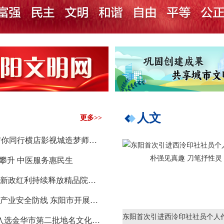
人文
更多>>
夏日“蒸”战 与你同行横店影视城造梦师：用专业和热忱 带游客一秒入戏
度攀升 中医服务惠民生
横店影视扶持新政红利持续释放精品院线电影《韩城赵字号》开拍
以点带面筑牢产业安全防线 东阳市开展木雕家居行业安全生产交流活动
东阳6个地名入选金华市第二批地名文化保护名录