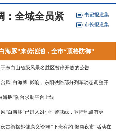
调：全域全员紧
书记报道集
市长报道集
记住这“十不要”！
意
“白海豚”来势汹汹，全市“顶格防御”
关于东白山省级风景名胜区暂停开放的公告
受台风“白海豚”影响，东阳铁路部分列车动态调整开
行方案
“白海豚”防台求助平台上线
台风“白海豚”已进入24小时警戒线，登陆地点有更
新！
夏夜古街摆起健康义诊摊 “下班有约·健康夜市”活动在