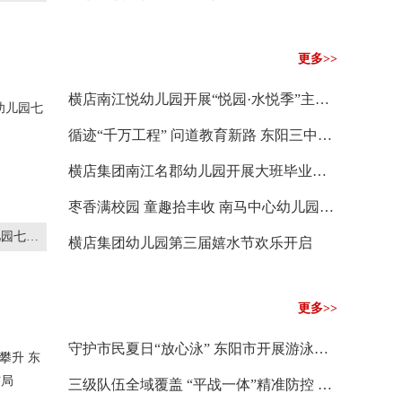
更多>>
横店南江悦幼儿园开展“悦园·水悦季”主题活动
循迹“千万工程” 问道教育新路 东阳三中举行干部暑期读书会
横店集团南江名郡幼儿园开展大班毕业季系列活动
枣香满校园 童趣拾丰收 南马中心幼儿园暑期班开展采摘活动
实践启智 美育润心 城东湖店幼儿园七月暑期活动精彩纷呈
横店集团幼儿园第三届嬉水节欢乐开启
更多>>
守护市民夏日“放心泳” 东阳市开展游泳场所卫生专项检查
三级队伍全域覆盖 “平战一体”精准防控 东阳全面推进疾控监督员制度建设