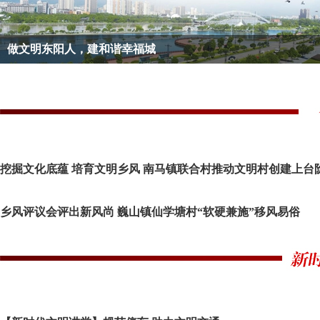
做文明东阳人，建和谐幸福城
挖掘文化底蕴 培育文明乡风 南马镇联合村推动文明村创建上台
乡风评议会评出新风尚 巍山镇仙学塘村“软硬兼施”移风易俗