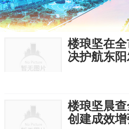
楼琅坚在全
决护航东阳
楼琅坚晨查
创建成效增