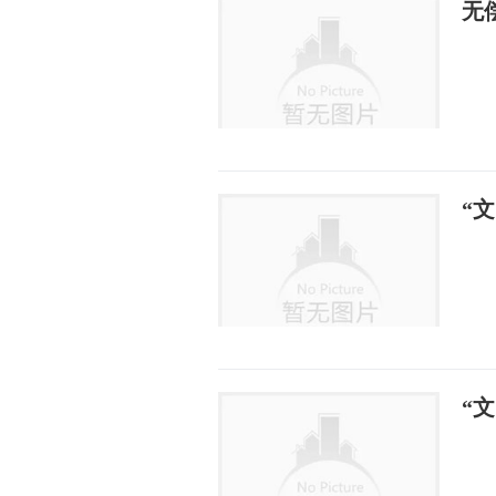
无
“
“