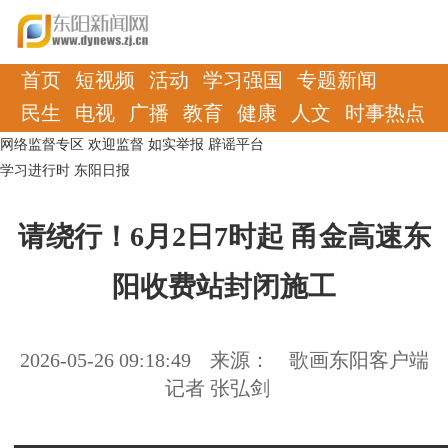
首页
短视频
活动
学习强国
专题新闻
民生
电视
广播
教育
健康
人文
时事热点
网络监督专区
欢迎监督
如实举报
辟谣平台
学习进行时
东阳日报
请绕行！6月2日7时起 甬金高速东
阳收费站封闭施工
2026-05-26 09:18:49
来源：
歌画东阳客户端
记者 张弘剑