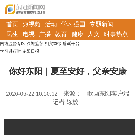
首页
短视频
活动
学习强国
专题新闻
民生
电视
广播
教育
健康
人文
时事热点
网络监督专区
欢迎监督
如实举报
辟谣平台
学习进行时
东阳日报
你好东阳｜夏至安好，父亲安康
2026-06-22 16:50:12
来源：
歌画东阳客户端
记者 陈姣