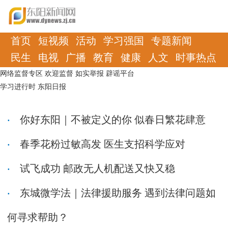
首页
短视频
活动
学习强国
专题新闻
民生
电视
广播
教育
健康
人文
时事热点
网络监督专区
欢迎监督
如实举报
辟谣平台
学习进行时
东阳日报
你好东阳｜不被定义的你 似春日繁花肆意
春季花粉过敏高发 医生支招科学应对
试飞成功 邮政无人机配送又快又稳
东城微学法｜法律援助服务 遇到法律问题如
何寻求帮助？