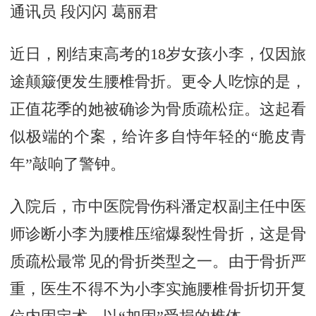
通讯员 段闪闪 葛丽君
近日，刚结束高考的18岁女孩小李，仅因旅
途颠簸便发生腰椎骨折。更令人吃惊的是，
正值花季的她被确诊为骨质疏松症。这起看
似极端的个案，给许多自恃年轻的“脆皮青
年”敲响了警钟。
入院后，市中医院骨伤科潘定权副主任中医
师诊断小李为腰椎压缩爆裂性骨折，这是骨
质疏松最常见的骨折类型之一。由于骨折严
重，医生不得不为小李实施腰椎骨折切开复