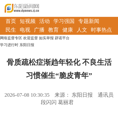
首页
短视频
活动
学习强国
专题新闻
民生
电视
广播
教育
健康
人文
时事热点
网络监督专区
欢迎监督
如实举报
辟谣平台
学习进行时
东阳日报
骨质疏松症渐趋年轻化 不良生活
习惯催生“脆皮青年”
2026-07-08 10:30:35
来源： 东阳日报
通讯员
段闪闪 葛丽君