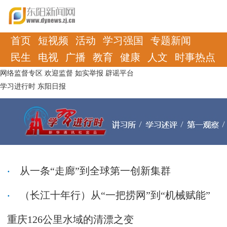
首页
短视频
活动
学习强国
专题新闻
民生
电视
广播
教育
健康
人文
时事热点
网络监督专区
欢迎监督
如实举报
辟谣平台
学习进行时
东阳日报
从一条“走廊”到全球第一创新集群
（长江十年行）从“一把捞网”到“机械赋能”
重庆126公里水域的清漂之变