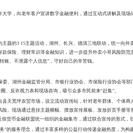
年大学，向老年客户宣讲数字金融便利，通过互动式讲解及现场
为主题的3·15主题活动，湖州、长兴、德清三地联动，统一向
存款保险、理财常识等金融知识，进一步提升外卖小哥风险防范
转账、不泄露个人信息”，守好自己的辛苦钱。
委、湖州金融监管分局、市银行业协会、市保险行业协会等部门共
味套圈、反诈视力表和现场咨询，吸引众多市民前来“赶集”。
吉县天荒坪农贸市场，设立流动宣传站，针对老年群体、个体商
风险。现场通过悬挂主题横幅、摆放宣传展板、发放折页手册等
地反假货币金融联盟统一组织的金融集市，通过联合宣传的形式，
服务”的服务理念，通过丰富多样的公益行动传递金融热度，为构