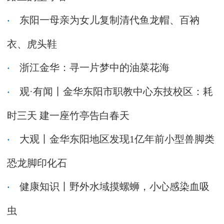
东阳一母亲为女儿复制清代鱼龙帽、百衲
衣、虎头鞋
浙江金华：寻一片梦中的油菜花海
观·有闻丨金华东阳市职教中心东技校区：耗
时三天 建一座竹亭告白春天
大观丨金华东阳地区发现1亿年前小型兽脚类
恐龙脚印化石
健康知识丨野外水域摸螺蛳，小心感染血吸
虫