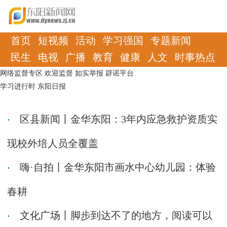
首页
短视频
活动
学习强国
专题新闻
民生
电视
广播
教育
健康
人文
时事热点
网络监督专区
欢迎监督
如实举报
辟谣平台
学习进行时
东阳日报
区县新闻丨金华东阳：3年内应急救护资质实
现校外培人员全覆盖
嗨·自拍丨金华东阳市画水中心幼儿园：体验
春耕
文化广场丨脚步到达不了的地方，阅读可以