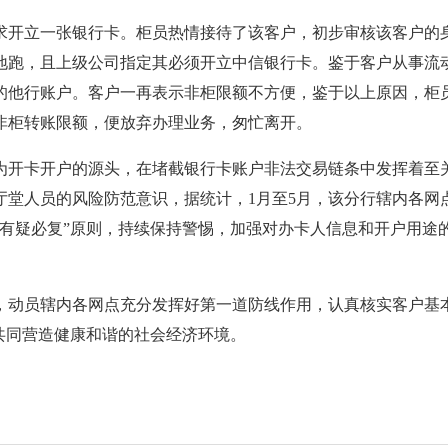
开立一张银行卡。柜员热情接待了该客户，初步审核该客户的身
地跑，且上级公司指定其必须开立中信银行卡。鉴于客户从事流
的他行账户。客户一再表示非柜限额不方便，鉴于以上原因，柜
非柜转账限额，便放弃办理业务，匆忙离开。
开卡开户的源头，在堵截银行卡账户非法交易链条中发挥着至关
堂人员的风险防范意识，据统计，1月至5月，该分行辖内各网点
、有疑必复”原则，持续保持警惕，加强对办卡人信息和开户用途
动员辖内各网点充分发挥好第一道防线作用，认真核实客户基本
共同营造健康和谐的社会经济环境。