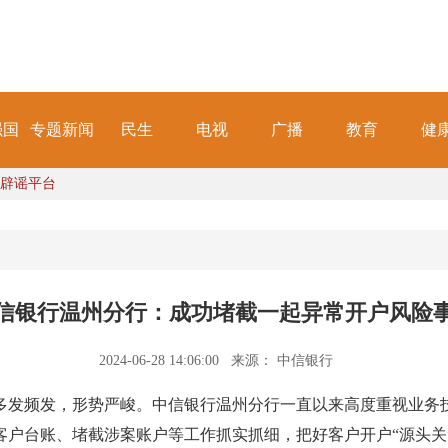
强国
专题新闻
民生
电视
广播
教育
健
辟谣平台
信银行温州分行：成功堵截一起异常开户风险
2024-06-28 14:06:00
来源： 中信银行
发频发，形势严峻。中信银行温州分行一直以来高度重视业务技
客户台账、堵截涉案账户等工作抓实抓细，把好客户开户“源头关