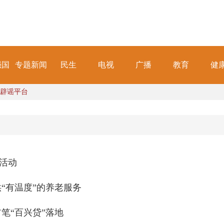
强国
专题新闻
民生
电视
广播
教育
健
辟谣平台
活动
“有温度”的养老服务
笔“百兴贷”落地