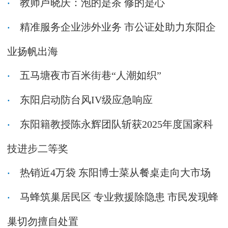
教师卢晓庆：泡的是茶 修的是心
精准服务企业涉外业务 市公证处助力东阳企
业扬帆出海
五马塘夜市百米街巷“人潮如织”
东阳启动防台风IV级应急响应
东阳籍教授陈永辉团队斩获2025年度国家科
技进步二等奖
热销近4万袋 东阳博士菜从餐桌走向大市场
马蜂筑巢居民区 专业救援除隐患 市民发现蜂
巢切勿擅自处置