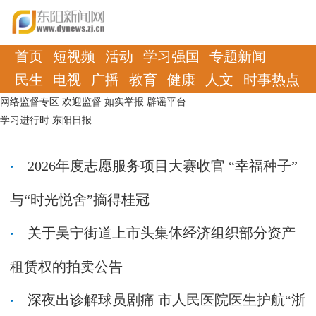
首页
短视频
活动
学习强国
专题新闻
民生
电视
广播
教育
健康
人文
时事热点
网络监督专区
欢迎监督
如实举报
辟谣平台
学习进行时
东阳日报
2026年度志愿服务项目大赛收官 “幸福种子”
与“时光悦舍”摘得桂冠
关于吴宁街道上市头集体经济组织部分资产
租赁权的拍卖公告
深夜出诊解球员剧痛 市人民医院医生护航“浙