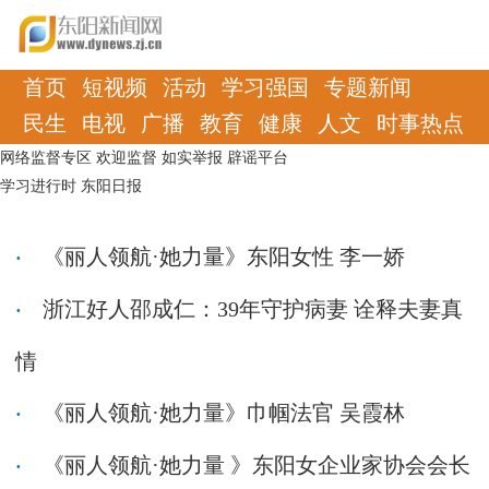
首页
短视频
活动
学习强国
专题新闻
民生
电视
广播
教育
健康
人文
时事热点
网络监督专区
欢迎监督
如实举报
辟谣平台
学习进行时
东阳日报
《丽人领航·她力量》东阳女性 李一娇
浙江好人邵成仁：39年守护病妻 诠释夫妻真
情
《丽人领航·她力量》巾帼法官 吴霞林
《丽人领航·她力量 》东阳女企业家协会会长