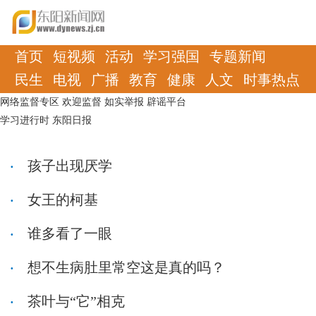
首页
短视频
活动
学习强国
专题新闻
民生
电视
广播
教育
健康
人文
时事热点
网络监督专区
欢迎监督
如实举报
辟谣平台
学习进行时
东阳日报
孩子出现厌学
女王的柯基
谁多看了一眼
想不生病肚里常空这是真的吗？
茶叶与“它”相克