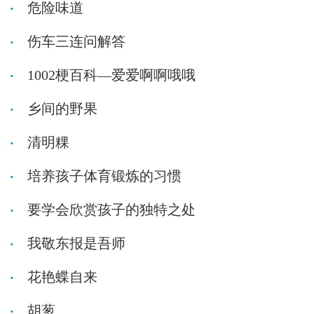
危险味道
伤车三连问解答
1002梗百科—爱爱啊啊哦哦
乡间的野果
清明粿
培养孩子体育锻炼的习惯
要学会欣赏孩子的独特之处
我敬东报是吾师
花艳蝶自来
胡葱