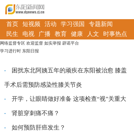
首页
短视频
活动
学习强国
专题新闻
民生
电视
广播
教育
健康
人文
时事热点
网络监督专区
欢迎监督
如实举报
辟谣平台
学习进行时
东阳日报
困扰东北阿姨五年的顽疾在东阳被治愈 膝盖
手术后需预防感染性膝关节炎
开学，让眼睛做好准备 这项检查“视”关重大
肾脏穿刺痛不痛？
如何预防肝癌发生？