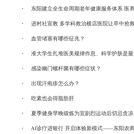
东阳建立全生命周期老年健康服务体系 医
进村社宣教 多学科救治横店医院让卒中抢救
血管堵塞有哪些征兆？
准大学生扎堆医美规律作息、科学护肤是最好
感染幽门螺杆菌有哪些症状？
出现汗疱疹怎么办？
吃素也会得脂肪肝
夏季健身早晚锻炼为宜剧烈运动后切忌贪凉
AI诊疗进银行 开启体验新模式——东阳农