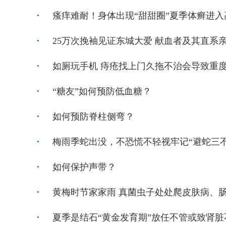
瘙痒难耐！身体出现“甜甜圈”夏季体癣进入
25万次挽袖见证东城大爱 献血者及其直系
如厕玩手机 痔疮找上门久拖不治会导致重
“糖友”如何预防低血糖？
如何预防脊柱侧弯？
梅雨季蛇出没，不恐慌不轻视牢记“避蛇三不
如何保护声带？
黄梅时节家家雨 真菌虫子处处爬皮肤病、
夏季是结石“黄金发育期”放任不管或致肾脏