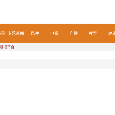
强国
专题新闻
民生
电视
广播
教育
健
辟谣平台