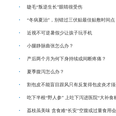
睫毛“叛逆生长”眼睛很受伤
“冬病夏治”，别错过三伏贴最佳贴敷时间点
近视不可逆暑假少让孩子玩手机
小腿静脉曲张怎么办？
产后两个月为何下身持续或间断疼痛？
夏季腹泻怎么办？
割包皮不能盲目跟风只有反复得包皮炎才须
吃下半根“野人参” 上吐下泻进医院“大补食
荔枝虽美味 贪食难“长安”空腹或过量食用会