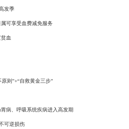
高发季
亲属可享受血费减免服务
度贫血
原则”+“自救黄金三步”
肠胃病、呼吸系统疾病进入高发期
不可逆损伤