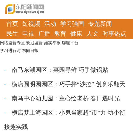
首页
短视频
活动
学习强国
专题新闻
民生
电视
广播
教育
健康
人文
时事热点
网络监督专区
欢迎监督
如实举报
辟谣平台
学习进行时
东阳日报
南马东湖园区：菜园寻鲜 巧手做锅贴
横店圆明园园区：巧手拌“沙拉” 创意乐翻天
南马中心幼儿园：童心绘老桥 春日遇时光
横店梦上海园区：小鬼当家超“市”力 幼小衔
接趣实践