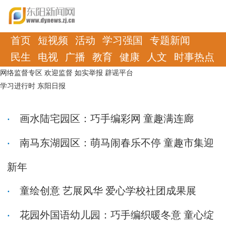
首页
短视频
活动
学习强国
专题新闻
民生
电视
广播
教育
健康
人文
时事热点
网络监督专区
欢迎监督
如实举报
辟谣平台
学习进行时
东阳日报
画水陆宅园区：巧手编彩网 童趣满连廊
南马东湖园区：萌马闹春乐不停 童趣市集迎
新年
童绘创意 艺展风华 爱心学校社团成果展
花园外国语幼儿园：巧手编织暖冬意 童心绽