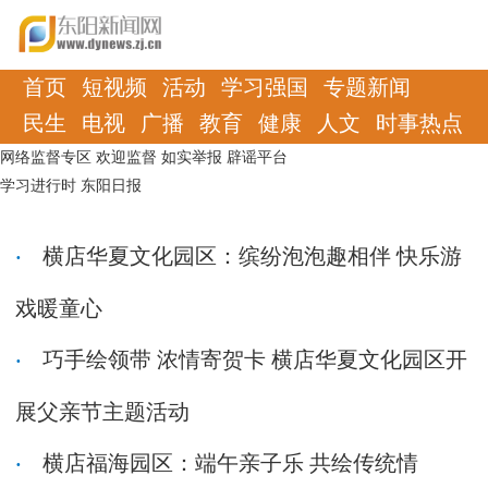
首页
短视频
活动
学习强国
专题新闻
民生
电视
广播
教育
健康
人文
时事热点
网络监督专区
欢迎监督
如实举报
辟谣平台
学习进行时
东阳日报
横店华夏文化园区：缤纷泡泡趣相伴 快乐游
戏暖童心
巧手绘领带 浓情寄贺卡 横店华夏文化园区开
展父亲节主题活动
横店福海园区：端午亲子乐 共绘传统情