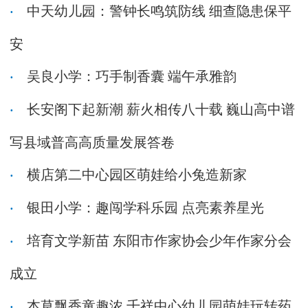
中天幼儿园：警钟长鸣筑防线 细查隐患保平
安
吴良小学：巧手制香囊 端午承雅韵
长安阁下起新潮 薪火相传八十载 巍山高中谱
写县域普高高质量发展答卷
横店第二中心园区萌娃给小兔造新家
银田小学：趣闯学科乐园 点亮素养星光
培育文学新苗 东阳市作家协会少年作家分会
成立
本草飘香童趣浓 千祥中心幼儿园萌娃玩转药