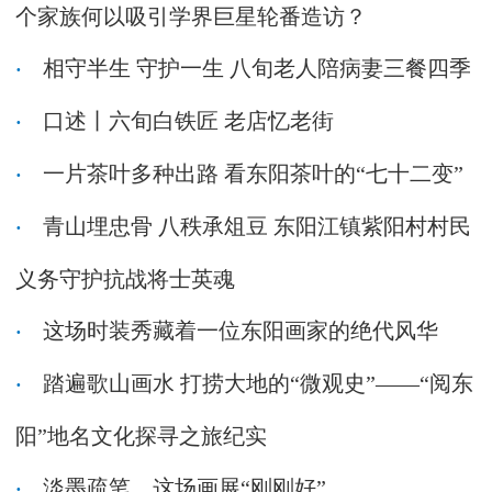
个家族何以吸引学界巨星轮番造访？
相守半生 守护一生 八旬老人陪病妻三餐四季
口述丨六旬白铁匠 老店忆老街
一片茶叶多种出路 看东阳茶叶的“七十二变”
青山埋忠骨 八秩承俎豆 东阳江镇紫阳村村民
义务守护抗战将士英魂
这场时装秀藏着一位东阳画家的绝代风华
踏遍歌山画水 打捞大地的“微观史”——“阅东
阳”地名文化探寻之旅纪实
淡墨疏笔，这场画展“刚刚好”