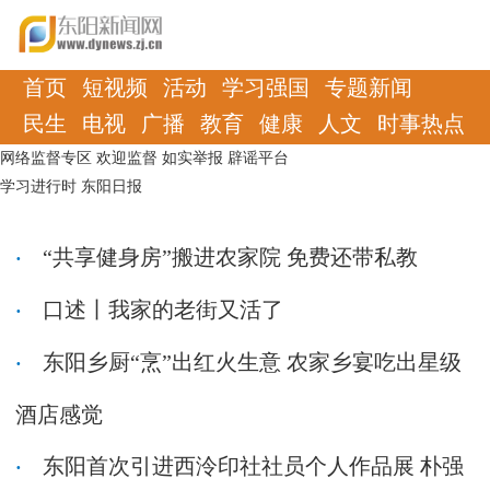
首页
短视频
活动
学习强国
专题新闻
民生
电视
广播
教育
健康
人文
时事热点
网络监督专区
欢迎监督
如实举报
辟谣平台
学习进行时
东阳日报
“共享健身房”搬进农家院 免费还带私教
口述丨我家的老街又活了
东阳乡厨“烹”出红火生意 农家乡宴吃出星级
酒店感觉
东阳首次引进西泠印社社员个人作品展 朴强