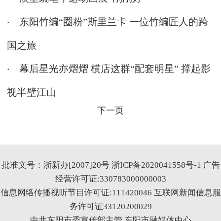
东阳竹编“圈粉”斯里兰卡 一位竹编匠人的跨
国之旅
幕后星光亦熠熠 横店这群“配套明星” 撑起影
视半壁江山
下一页
批准文号：浙新办[2007]20号
浙ICP备2020041558号-1
广告
经营许可证:330783000000003
信息网络传播视听节目许可证:111420046
互联网新闻信息服
务许可证33120200029
中共东阳市委宣传部主管 东阳市融媒体中心