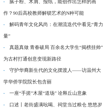
腻子粉、木屑、报纸，能创作出怎样的画
作？90后高校教师解锁艺术的N种可能
解码青年文化风尚：在潮流迭代中看见“青力
量”
真题真做 青春破局 百余名大学生“揭榜挂帅”
为古村打通创意变现新路径
守护华裔新生代的文化摆渡人——访温州大
学华侨学院院长包含丽
一座“手搓”木屋“道场” 诠释丘山意象
口述丨老街盛满吆喝、祠堂当过粮仓 悠悠岁