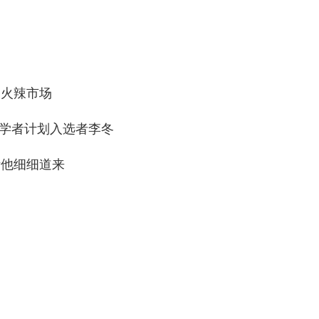
阳火辣市场
究学者计划入选者李冬
听他细细道来
！