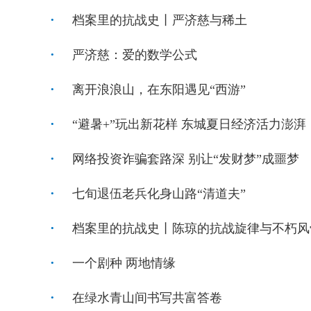
档案里的抗战史丨严济慈与稀土
严济慈：爱的数学公式
离开浪浪山，在东阳遇见“西游”
“避暑+”玩出新花样 东城夏日经济活力澎湃
网络投资诈骗套路深 别让“发财梦”成噩梦
七旬退伍老兵化身山路“清道夫”
档案里的抗战史丨陈琼的抗战旋律与不朽风
一个剧种 两地情缘
在绿水青山间书写共富答卷