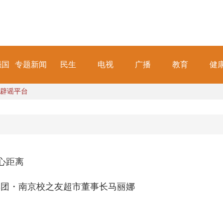
强国
专题新闻
民生
电视
广播
教育
健
辟谣平台
心距离
集团・南京校之友超市董事长马丽娜