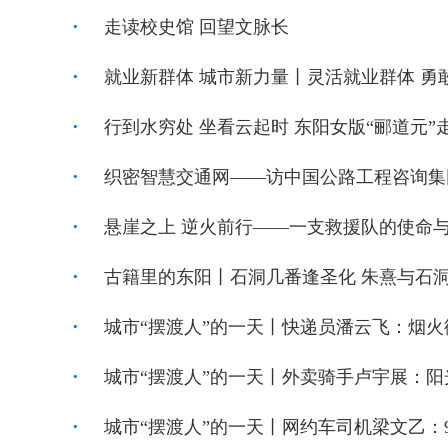
走读校史馆 回望文脉长
就业新群体 城市新力量丨灵活就业群体 勇敢
行到水穷处 坐看云起时 东阳女版“郦道元”
织密智慧交通网——访中国公路工程咨询集
悬崖之上 逆火前行——一支救援队的使命
古籍里的东阳丨石洞几番逢圣化 朱熹与石
城市“摆渡人”的一天丨快递员潘云飞：烟火
城市“摆渡人”的一天丨外卖骑手卢宇展：
城市“摆渡人”的一天丨网约车司机梁文乙：