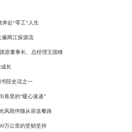
奔赴“零工”人生
走遍两江探源流
团原董事长、总经理王国锋
与成长
洞书院史话之一
街巷里的“暖心速递”
阳光风雨伴随从容送餐路
90万公里的坚韧坚持