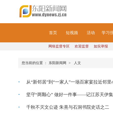
首页
短视频
活动
学习
网络监督专区
欢迎监督
如实举报
您当前的位置 ：
东阳新闻网
>
人文
从“新邻居”到“一家人”一场百家宴拉近邻里
坚守“两颗心” 做好一件事——记江苏天伊
千秋不灭文公迹 朱熹与石洞书院史话之二