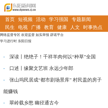
首页
短视频
活动
学习强国
专题新闻
民生
电视
广播
教育
健康
人文
时事热点
网络监督专区
欢迎监督
如实举报
辟谣平台
学习进行时
东阳日报
深读丨绝绝子！千祥羊肉何以“种草”全国
口述丨缘聚文艺班 永远少年郎
张山坞民居成“都市剧场景库” 村民盖的房子
能赚钱
翠岭载乡愁 幽径通古今