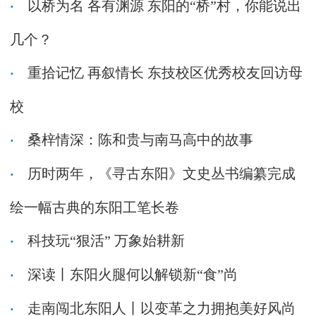
以桥为名 各有渊源 东阳的“桥”村，你能说出
几个？
重拾记忆 再叙情长 东技校区优秀校友回访母
校
桑梓情深：陈和贵与南马高中的故事
历时两年，《寻古东阳》文史丛书编纂完成
绘一幅古典的东阳工笔长卷
科技玩“狠活” 万象始耕新
深读丨东阳火腿何以解锁新“食”尚
走南闯北东阳人丨以变革之力拥抱美好风尚