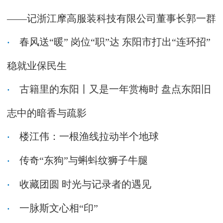
——记浙江摩高服装科技有限公司董事长郭一群
春风送“暖” 岗位“职”达 东阳市打出“连环招”
稳就业保民生
古籍里的东阳丨又是一年赏梅时 盘点东阳旧
志中的暗香与疏影
楼江伟：一根渔线拉动半个地球
传奇“东狗”与蝌蚪纹狮子牛腿
收藏团圆 时光与记录者的遇见
一脉斯文心相“印”