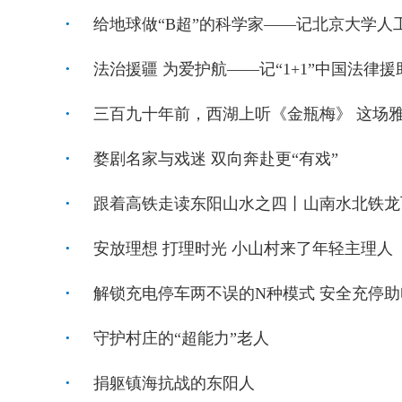
给地球做“B超”的科学家——记北京大学人
法治援疆 为爱护航——记“1+1”中国法律
三百九十年前，西湖上听《金瓶梅》 这场
婺剧名家与戏迷 双向奔赴更“有戏”
跟着高铁走读东阳山水之四丨山南水北铁龙
安放理想 打理时光 小山村来了年轻主理人
解锁充电停车两不误的N种模式 安全充停
守护村庄的“超能力”老人
捐躯镇海抗战的东阳人