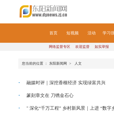
首页
短视频
活动
学习
网络监督专区
欢迎监督
如实举报
您当前的位置 ：
东阳新闻网
>
人文
融媒时评｜深挖香榧经济 实现绿富共兴
篆刻章文在 刀镌金石心
" 深化“千万工程” 乡村新风景｜上进 “数字乡