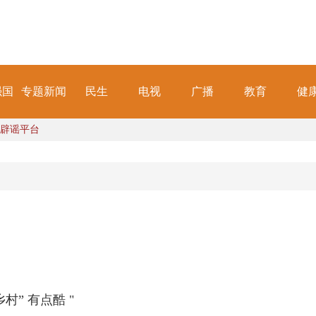
强国
专题新闻
民生
电视
广播
教育
健
辟谣平台
村” 有点酷 "