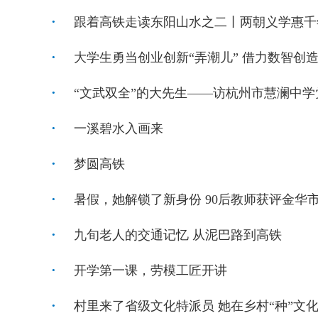
跟着高铁走读东阳山水之二丨两朝义学惠千
大学生勇当创业创新“弄潮儿” 借力数智创
“文武双全”的大先生——访杭州市慧澜中
一溪碧水入画来
梦圆高铁
暑假，她解锁了新身份 90后教师获评金华
九旬老人的交通记忆 从泥巴路到高铁
开学第一课，劳模工匠开讲
村里来了省级文化特派员 她在乡村“种”文